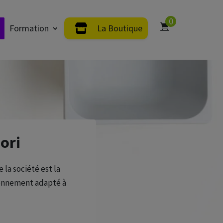
0
Formation
La Boutique
ori
 la société est la
vironnement adapté à