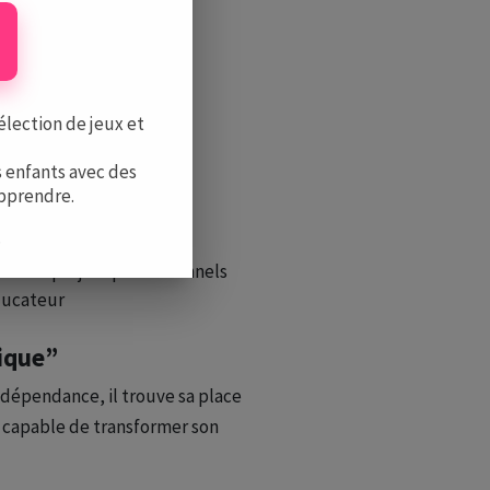
ations physiques et
élection de jeux et
 enfants avec des
apprendre.
 de changer le monde
.
TRE 12 ET 18 ANS :
nt des projets professionnels
éducateur
tique”
indépendance, il trouve sa place
is capable de transformer son