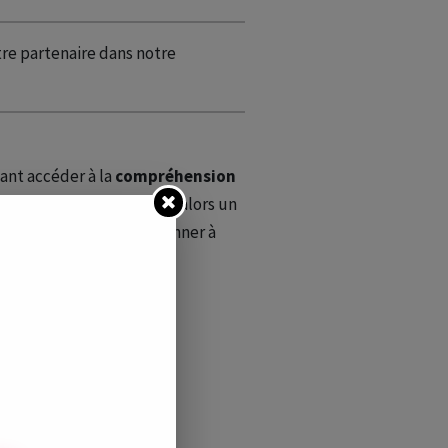
re partenaire dans notre
fant accéder à la
compréhension
 abstrait.
Il développe alors un
la justice. Il fait fonctionner à
TRE 6 ET 12 ANS :
re, du langage et des
en groupe
l”