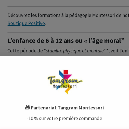
Découvrez les formations à la pédagogie Montessori de not
Boutique Positive
.
L’enfance de 6 à 12 ans ou « l’âge moral”
Cette période de
“stabilité physique et mentale”
*, voit l’en
et au fonctionnement du monde grâce au raisonnement
intérêt particulier pour ses pairs, pour les règles sociales et 
plein son imagination.
CE QUE LA PÉDAGOGIE MONTESSORI APPORTE AUX ENFANTS EN
un matériel qui introduit de grandes abstractions
un enseignement des “grands récits » (Histoire de la Ter
mathématiques)
🎁 Partenariat Tangram Montessori
une organisation du travail plus souvent en binôme ou 
-10 % sur votre première commande
des activités favorisant l’imagination
L’adolescence de 12 à 18 ans « l’âge socia