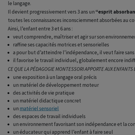
le langage.
Il devient progressivement vers 3 ans un
“esprit absorban
toutes les connaissances inconsciemment absorbées au co
Ainsi, l’enfant entre 3 et 6 ans :
veut comprendre, maîtriser et agir sur son environneme
raffine ses capacités motrices et sensorielles
a pour but d’atteindre l’indépendance, il veut faire sans
il favorise le travail individuel, globalement encore indi
CE QUE LA PÉDAGOGIE MONTESSORI APPORTE AUX ENFANTS EN
une exposition à un langage oral précis
un matériel de développement moteur
des activités de vie pratique
un matériel didactique concret
un
matériel sensoriel
des espaces de travail individuels
un environnement favorisant son indépendance et la con
un éducateur qui apprend l’enfant à faire seul