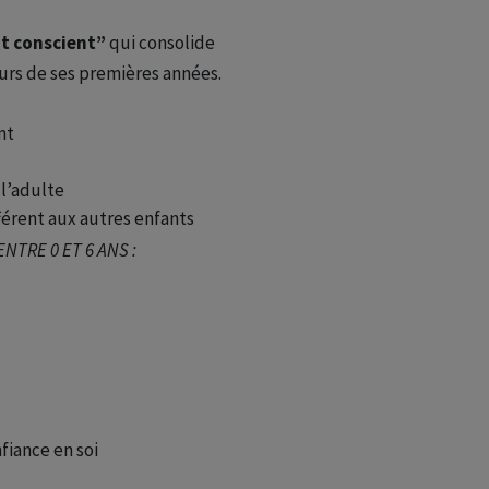
t conscient”
qui consolide
urs de ses premières années.
nt
 l’adulte
fférent aux autres enfants
TRE 0 ET 6 ANS :
fiance en soi