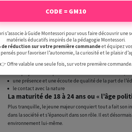
L’adolescent traverse une période de profondes transform
CODE = GM10
psychologiques. Cela se traduit par :
des difficultés à gérer ses émotions
 s’associe à Guide Montessori pour vous faire découvrir une s
la remise en question de son environnement
matériels éducatifs inspirés de la pédagogie Montessori.
la pleine recherche d’identité
% de réduction sur votre première commande
et équipez vos
des questions existentielles
pensés pour favoriser l’autonomie, la curiosité et le plaisir d’
la volonté de se battre pour ses convictions et le désir
👉 Offre valable une seule fois, sur votre première commande
CE QUE LA PÉDAGOGIE MONTESSORI APPORTE AUX ENFANTS EN
des projets menés par les adolescents en autonomie, do
une présence et une écoute de qualité de la part de l’
le contact avec la nature
La maturité de 18 à 24 ans ou « l’âge poli
Plus tranquille, le jeune majeur conquiert tout a fait son 
dans la société et s’épanouit dans son rôle. Il est désorma
environnement lui-même.