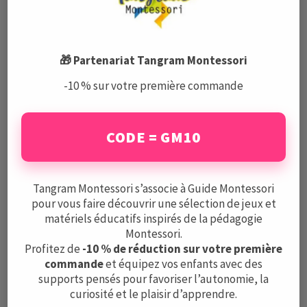
marché est envahi par toutes
sortes de propositions
estampillées Montessori.
🎁 Partenariat Tangram Montessori
Qu’avez-vous envie de dire
aux consommateurs ?
-10 % sur votre première commande
– Il y a des feux rouges : par exemple,
dès lors
CODE = GM10
que cela implique un écran, je dis non
, nous
ne sommes pas dans la pédagogie Montessori.
En effet, l’enfant, selon Montessori, apprend
Tangram Montessori s’associe à Guide Montessori
par les
manipulations concrètes
et une image
pour vous faire découvrir une sélection de jeux et
sur un écran n’a rien de concret.
matériels éducatifs inspirés de la pédagogie
Un autre exemple très répandu dans les offres
Montessori.
Profitez de
-10 % de réduction sur votre première
sur le marché :
les planches multi activités.
commande
et équipez vos enfants avec des
On y trouve des chiffres, des lettres, des
supports pensés pour favoriser l’autonomie, la
formes, de toutes les couleurs. Le réflexe du
curiosité et le plaisir d’apprendre.