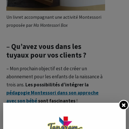
Un livret accompagnant une activité Montessori
proposée par
Ma Montessori Box
– Qu’avez vous dans les
tuyaux pour vos clients ?
– Mon prochain objectif est de créer un
abonnement pour les enfants de la naissance à
trois ans.
Les possibilités d’intégrer la
pédagogie Montessori dans son approche
avec son bébé
sont fascinantes
!
– Comme vous l’évoquiez, le