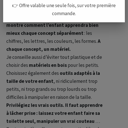
parent devant ce produit sera positif, il se dira
👉 Offre valable une seule fois, sur votre première
que son enfant va pouvoir apprendre plein de
commande.
choses en même temps. Or,
Montessori nous
montre comment l’enfant apprendra bien
mieux chaque concept séparément
: les
chiffres, les lettres, les couleurs, les formes.
A
chaque concept, un matériel.
Je conseille aussi d’éviter tout plastique et de
choisir des
matériels en bois
pour les petits.
Choisissez également des
outils adaptés à la
taille de votre enfant
, ni ridiculement trop
petits, ni trop grands ou trop lourds ou trop
difficiles à manipuler en raison de la taille.
Privilégiez les vrais outils. Il faut apprendre
à lâcher prise : laissez votre enfant faire sa
toilette seul, manipuler un vrai couteau
…