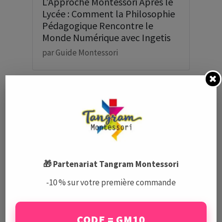
L’Approche Montessori Après le
Lycée : Comment la Philosophie
Pédagogique Rencontre le
Monde Numérique avec Ingetis
par
Guide Montessori
🎁 Partenariat Tangram Montessori
-10 % sur votre première commande
Écoles Montessori à Paris
par
Guide Montessori
CODE = GM10