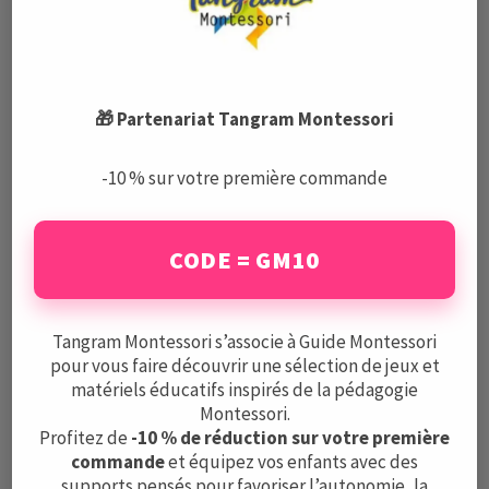
Aucun résultat
🎁 Partenariat Tangram Montessori
La page demandée est introuvable. Essayez
d'affiner votre recherche ou utilisez le
-10 % sur votre première commande
panneau de navigation ci-dessus pour
localiser l'article.
CODE = GM10
Voir tous les produits
Tangram Montessori s’associe à Guide Montessori
pour vous faire découvrir une sélection de jeux et
matériels éducatifs inspirés de la pédagogie
Articles qui pourraient
Montessori.
vous intéresser
Profitez de
-10 % de réduction sur votre première
commande
et équipez vos enfants avec des
supports pensés pour favoriser l’autonomie, la