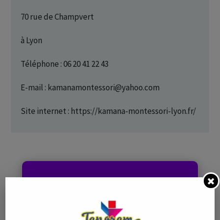
70 rue de Champvert
à Lyon
Téléphone : 06 20 41 22 43
E-mail : kamanamontessori@yahoo.com
Site internet : https://kamana-montessori-lyon.fr/
Ces produits pourraient
vous intéresser