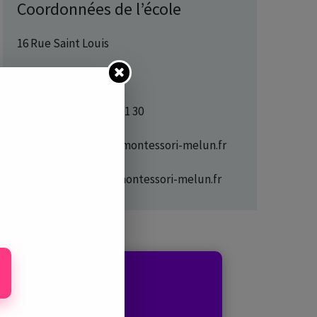
Coordonnées de l’école
16 Rue Saint Louis
à Melun
Téléphone : 07 81 41 01 30
E-mail : eveiletmoi@montessori-melun.fr
Site internet : www.montessori-melun.fr
er