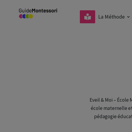
La Méthode
Eveil & Moi – École 
école maternelle et
pédagogie éducati