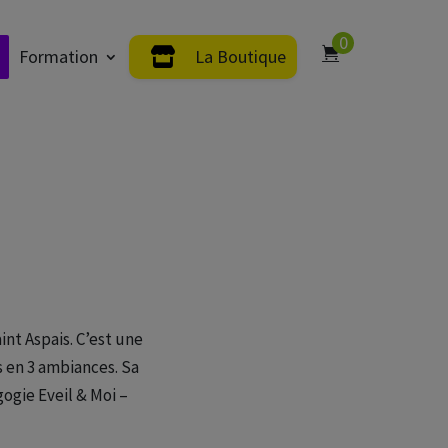
0
Formation
La Boutique
int Aspais. C’est une
s en 3 ambiances. Sa
ogie Eveil & Moi –