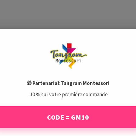
🎁 Partenariat Tangram Montessori
-10 % sur votre première commande
CODE = GM10
es produits pourraient vous intéress