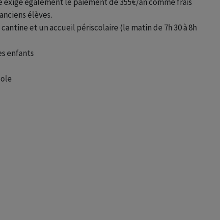
le exige également le paiement de 355€/an comme frais
 anciens élèves.
cantine et un accueil périscolaire (le matin de 7h 30 à 8h
es enfants
cole