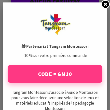
Aucun résultat
La page demandée est introuvable. Essayez
d'affiner votre recherche ou utilisez le
panneau de navigation ci-dessus pour
localiser l'article.
Voir tous les produits
🎁 Partenariat Tangram Montessori
-10 % sur votre première commande
CODE = GM10
Articles qui pourraient
vous intéresser
Tangram Montessori s’associe à Guide Montessori
pour vous faire découvrir une sélection de jeux et
matériels éducatifs inspirés de la pédagogie
Montessori.