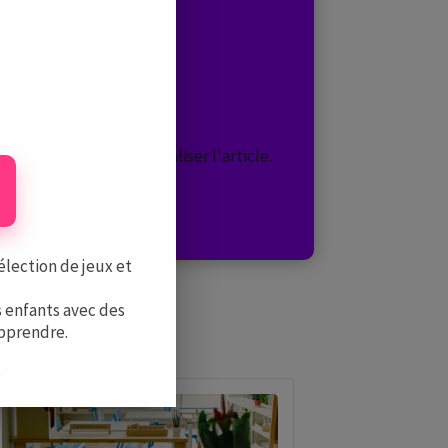
er
ion ci-dessus pour localiser l'article.
élection de jeux et
 enfants avec des
apprendre.
.