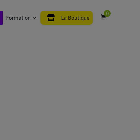
0
Formation
La Boutique