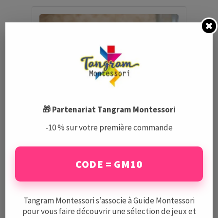
🎁 Partenariat Tangram Montessori
L’Approche Montessori Après le
-10 % sur votre première commande
Lycée : Comment la Philosophie
Pédagogique Rencontre le
Monde Numérique avec Ingetis
CODE = GM10
par
Guide Montessori
Tangram Montessori s’associe à Guide Montessori
pour vous faire découvrir une sélection de jeux et