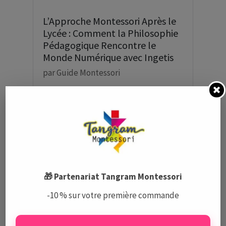
L’Approche Montessori Après le
Lycée : Comment la Philosophie
Pédagogique Rencontre le
Monde Numérique avec Ingetis
par
Guide Montessori
🎁 Partenariat Tangram Montessori
-10 % sur votre première commande
Écoles Montessori à Paris