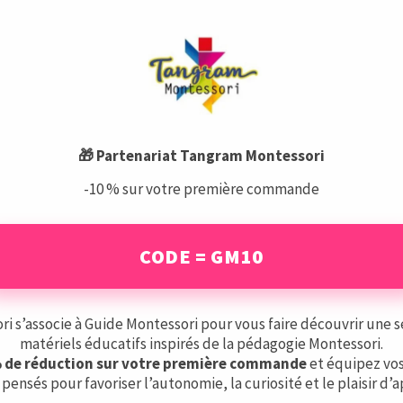
🎁 Partenariat Tangram Montessori
-10 % sur votre première commande
es produits pourraient vous intéress
CODE = GM10
Aucun résultat
yez d'affiner votre recherche ou utilisez le panneau de navigat
 s’associe à Guide Montessori pour vous faire découvrir une s
matériels éducatifs inspirés de la pédagogie Montessori.
Voir tous les produits
% de réduction sur votre première commande
et équipez vos
pensés pour favoriser l’autonomie, la curiosité et le plaisir d’