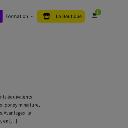
0
Formation
La Boutique
nts équivalents
ux, poney miniature,
s. Avantages : la
é, en […]