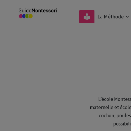
La Méthode
L’école Montess
maternelle et école
cochon, poules, 
possibil