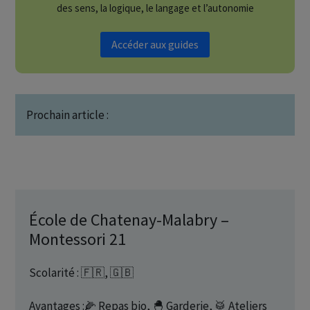
des sens, la logique, le langage et l’autonomie
Accéder aux guides
Prochain article :
École de Chatenay-Malabry –
Montessori 21
Scolarité : 🇫🇷, 🇬🇧
Avantages :🌽 Repas bio, 🐣 Garderie, 🥁 Ateliers