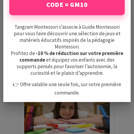
localiser l'article.
CODE = GM10
Voir tous les produits
Tangram Montessori s’associe à Guide Montessori
pour vous faire découvrir une sélection de jeux et
matériels éducatifs inspirés de la pédagogie
Montessori.
Profitez de
-10 % de réduction sur votre première
Articles qui pourraient
commande
et équipez vos enfants avec des
vous intéresser
supports pensés pour favoriser l’autonomie, la
curiosité et le plaisir d’apprendre.
👉 Offre valable une seule fois, sur votre première
commande.