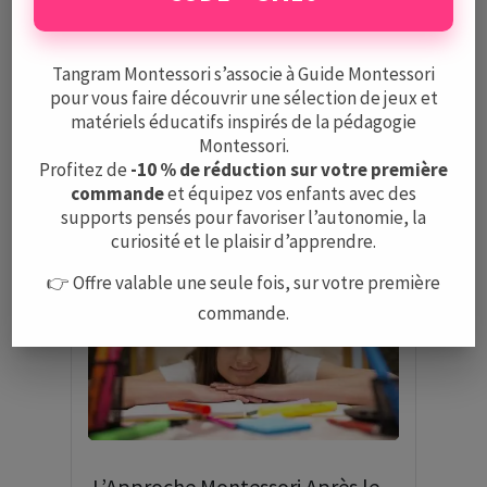
Voir tous les produits
Tangram Montessori s’associe à Guide Montessori
pour vous faire découvrir une sélection de jeux et
matériels éducatifs inspirés de la pédagogie
Montessori.
Articles qui pourraient
Profitez de
-10 % de réduction sur votre première
vous intéresser
commande
et équipez vos enfants avec des
supports pensés pour favoriser l’autonomie, la
curiosité et le plaisir d’apprendre.
👉 Offre valable une seule fois, sur votre première
commande.
L’Approche Montessori Après le