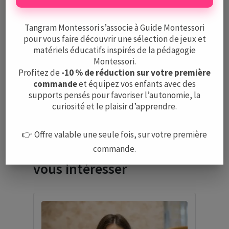
La page demandée est introuvable. Essayez
Tangram Montessori s’associe à Guide Montessori
d'affiner votre recherche ou utilisez le
pour vous faire découvrir une sélection de jeux et
panneau de navigation ci-dessus pour
matériels éducatifs inspirés de la pédagogie
Montessori.
localiser l'article.
Profitez de
-10 % de réduction sur votre première
commande
et équipez vos enfants avec des
Voir tous les produits
supports pensés pour favoriser l’autonomie, la
curiosité et le plaisir d’apprendre.
👉 Offre valable une seule fois, sur votre première
Articles qui pourraient
commande.
vous intéresser