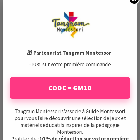
L’Approche Montessori Après le
Lycée : Comment la Philosophie
🎁 Partenariat Tangram Montessori
Pédagogique Rencontre le
Monde Numérique avec Ingetis
-10 % sur votre première commande
par
Guide Montessori
CODE = GM10
Tangram Montessori s’associe à Guide Montessori
pour vous faire découvrir une sélection de jeux et
matériels éducatifs inspirés de la pédagogie
Montessori.
Profitez de
-10 % de réduction sur votre première