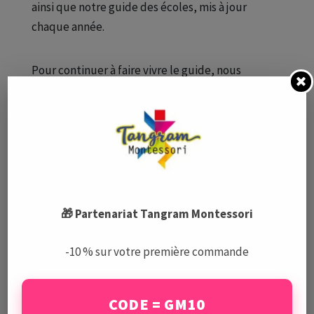
ainsi que notre guide des écoles, mis à jour
chaque année.
Pour continuer à faire vivre le guide, nous
proposons une formule école qui a pour objectif
de vous
aider à trouver de nouveaux élèves
. Si
la formule fonctionne pour vous, elle fonctionne
pour nous ! Nous proposons ainsi aux familles qui
le souhaitent uniquement, d’être contactées par
des écoles proches de chez eux.
🎁 Partenariat Tangram Montessori
Avec la formule écoles, vous pouvez aussi
modifier votre description dans le guide ainsi que
-10 % sur votre première commande
le site. Vous pouvez par ailleurs accéder
gratuitement à nos trois e-books, celui des
CODE = GM10
écoles, le
guide des activités
, ainsi que le
guide