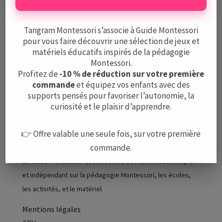
du matériel
, que vous pouvez transmettre
gratuitement aux parents d’élèves afin de leur
Tangram Montessori s’associe à Guide Montessori
proposer une valeur ajoutée supplémentaire !
pour vous faire découvrir une sélection de jeux et
matériels éducatifs inspirés de la pédagogie
Montessori.
Profitez de
-10 % de réduction sur votre première
commande
et équipez vos enfants avec des
supports pensés pour favoriser l’autonomie, la
curiosité et le plaisir d’apprendre.
👉 Offre valable une seule fois, sur votre première
commande.
Le Guide Montessori est un centre de ressources complet
et indépendant sur la pédagogie Montessori, les écoles,
les activités, et le matériel.
Mentions légales