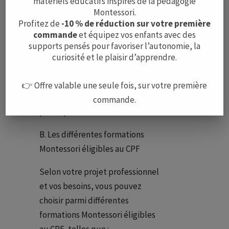
matériels éducatifs inspirés de la pédagogie
formation Montessori éligible au
Montessori.
Profitez de
-10 % de réduction sur votre première
CPF qui vous intéresse. Cela
commande
et équipez vos enfants avec des
vous permettra d’avoir une
supports pensés pour favoriser l’autonomie, la
meilleure idée de la qualité du
curiosité et le plaisir d’apprendre.
programme, du soutien offert
par les formateurs et de
👉 Offre valable une seule fois, sur votre première
l’expérience globale des
commande.
participants.
B. Les différentes formations
Montessori éligibles au CPF
Selon votre projet professionnel
et vos besoins, vous pouvez
choisir parmi différentes
formations Montessori éligibles