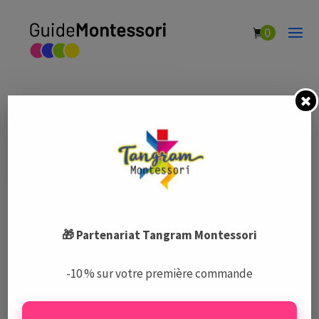
0
École Montessori Saint-Louis
par
Guide Montessori
|
Fév 5, 2021
|
Écoles Montessori
🎁 Partenariat Tangram Montessori
Le Guide Montessori est un centre de ressources complet
-10 % sur votre première commande
et indépendant sur la pédagogie Montessori, les écoles,
les activités, et le matériel.