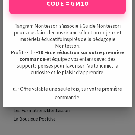
CODE = GM10
Mentions légales
CGV
Protection des données
Tangram Montessori s’associe à Guide Montessori
pour vous faire découvrir une sélection de jeux et
matériels éducatifs inspirés de la pédagogie
A PROPOS
Montessori.
L’équipe
Profitez de
-10 % de réduction sur votre première
commande
et équipez vos enfants avec des
Nous contacter
supports pensés pour favoriser l’autonomie, la
curiosité et le plaisir d’apprendre.
LE GUIDE
Méthode Montessori
👉 Offre valable une seule fois, sur votre première
Montessori à la maison
commande.
Les Écoles Montessori
Les Formations Montessori
La Boutique Positive