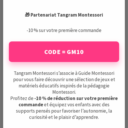
4700€.
🎁 Partenariat Tangram Montessori
-10 % sur votre première commande
CODE = GM10
Tangram Montessori s’associe à Guide Montessori
Le Guide Montessori est un centre de ressources complet
pour vous faire découvrir une sélection de jeux et
et indépendant sur la pédagogie Montessori, les écoles,
matériels éducatifs inspirés de la pédagogie
Montessori.
les activités, et le matériel.
Profitez de
-10 % de réduction sur votre première
commande
et équipez vos enfants avec des
Mentions légales
supports pensés pour favoriser l’autonomie, la
CGV
curiosité et le plaisir d’apprendre.
Protection des données