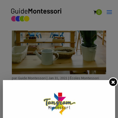
0
École Montessori Les Oliviers
par
Guide Montessori
|
Jan 31, 2021
|
Écoles Montessori
École Montessori Les Oliviers est une école
Montessori située à Pélissanne (13330). École
Montessori Les Oliviers accueille les enfants en
maternelle, école primaire. Les tarifs démarrent à