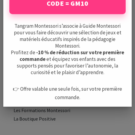
CODE = GM10
Mentions légales
CGV
Protection des données
Tangram Montessori s’associe à Guide Montessori
pour vous faire découvrir une sélection de jeux et
matériels éducatifs inspirés de la pédagogie
A PROPOS
Montessori.
L’équipe
Profitez de
-10 % de réduction sur votre première
commande
et équipez vos enfants avec des
Nous contacter
supports pensés pour favoriser l’autonomie, la
curiosité et le plaisir d’apprendre.
LE GUIDE
Méthode Montessori
👉 Offre valable une seule fois, sur votre première
Montessori à la maison
commande.
Les Écoles Montessori
Les Formations Montessori
La Boutique Positive