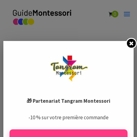
0
Espace Montessori Graine d’Espoir
par
Guide Montessori
|
Fév 5, 2021
|
Écoles Montessori
🎁 Partenariat Tangram Montessori
Le Guide Montessori est un centre de ressources complet
-10 % sur votre première commande
et indépendant sur la pédagogie Montessori, les écoles,
les activités, et le matériel.