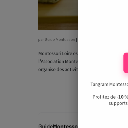
Montessori Loire
par
Guide Montessori
|
Jan 23, 2021
|
Écoles Montess
Montessori Loire est une école Montessori si
l’Association Montessori de France. Montesso
organise des activités autour du jardinage et
Tangram Montessori
Profitez de
-10 
supports 