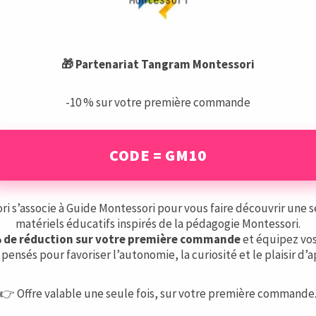
🎁 Partenariat Tangram Montessori
ori
-10 % sur votre première commande
tuée à La Fouillouse (42480) qui respecte les critères de
ri Loire accueille les enfants en maternelle et école primaire 
CODE = GM10
 des...
 s’associe à Guide Montessori pour vous faire découvrir une s
matériels éducatifs inspirés de la pédagogie Montessori.
% de réduction sur votre première commande
et équipez vos
pensés pour favoriser l’autonomie, la curiosité et le plaisir d’
👉 Offre valable une seule fois, sur votre première commande