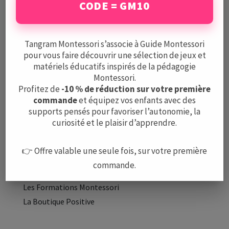
CODE = GM10
Mentions légales
CGV
Protection des données
Tangram Montessori s’associe à Guide Montessori
pour vous faire découvrir une sélection de jeux et
matériels éducatifs inspirés de la pédagogie
A PROPOS
Montessori.
L’équipe
Profitez de
-10 % de réduction sur votre première
commande
et équipez vos enfants avec des
Nous contacter
supports pensés pour favoriser l’autonomie, la
curiosité et le plaisir d’apprendre.
LE GUIDE
Méthode Montessori
👉 Offre valable une seule fois, sur votre première
Montessori à la maison
commande.
Les Écoles Montessori
Les Formations Montessori
La Boutique Positive