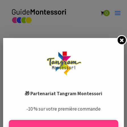
0
Les Petits Roseaux
par
Guide Montessori
|
Fév 5, 2021
|
Écoles Montessori
🎁 Partenariat Tangram Montessori
Le Guide Montessori est un centre de ressources complet
-10 % sur votre première commande
et indépendant sur la pédagogie Montessori, les écoles,
les activités, et le matériel.