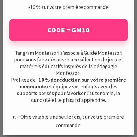
-10 % sur votre première commande
CODE = GM10
Le Guide Montessori est un centre de ressources complet
et indépendant sur la pédagogie Montessori, les écoles,
les activités, et le matériel.
Tangram Montessori s’associe à Guide Montessori
pour vous faire découvrir une sélection de jeux et
Mentions légales
matériels éducatifs inspirés de la pédagogie
CGV
Montessori.
Protection des données
Profitez de
-10 % de réduction sur votre première
commande
et équipez vos enfants avec des
supports pensés pour favoriser l’autonomie, la
A PROPOS
curiosité et le plaisir d’apprendre.
L’équipe
Nous contacter
👉 Offre valable une seule fois, sur votre première
commande.
LE GUIDE