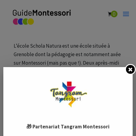
0
Schola Natura
par
Guide Montessori
|
Fév 5, 2021
|
Écoles Montessori
L’école Schola Natura est une école située à
Grenoble dont la pédagogie est notamment axée
sur Montessori (mais pas que !). Deux après-midi
par semaine, l’école propose des ateliers
découvertes qui prennent place autour de
différents domaines : potager, théâtre,...
🎁 Partenariat Tangram Montessori