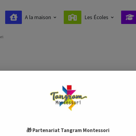
A la maison
Les Écoles
ntessori
ri
A PROPOS
L’équipe
Nous contacter
🎁 Partenariat Tangram Montessori