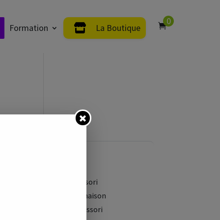
0
Formation
La Boutique
LE GUIDE
Méthode Montessori
Montessori à la maison
Les Écoles Montessori