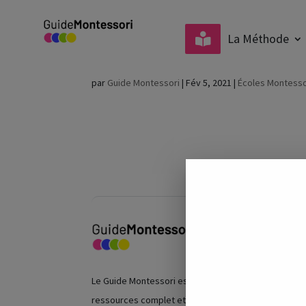
La Méthode
Le Petit Monde de Mo
par
Guide Montessori
|
Fév 5, 2021
|
Écoles Montesso
Le Guide Montessori est un centre de
ressources complet et indépendant sur la