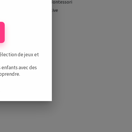
Les Formations Montessori
La Boutique Positive
élection de jeux et
 enfants avec des
apprendre.
.