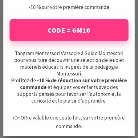
-10 % sur votre première commande
CODE = GM10
Le Guide Montessori est un centre de ressources complet
et indépendant sur la pédagogie Montessori, les écoles,
les activités, et le matériel.
Tangram Montessori s’associe à Guide Montessori
pour vous faire découvrir une sélection de jeux et
Mentions légales
matériels éducatifs inspirés de la pédagogie
CGV
Montessori.
Protection des données
Profitez de
-10 % de réduction sur votre première
commande
et équipez vos enfants avec des
supports pensés pour favoriser l’autonomie, la
A PROPOS
curiosité et le plaisir d’apprendre.
L’équipe
Nous contacter
👉 Offre valable une seule fois, sur votre première
commande.
LE GUIDE