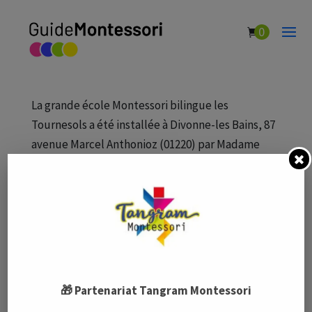
0
Maison des Enfants de Divonne
par
Guide Montessori
|
Fév 5, 2021
|
Écoles Montessori
La grande école Montessori bilingue les
Tournesols a été installée à Divonne-les Bains, 87
avenue Marcel Anthonioz (01220) par Madame
Sophie en septembre 2016. Elle accueille dans
une ambiance chaleureuse les enfants de 3 à 6
ans. Pédagogie Montessori de l’école...
🎁 Partenariat Tangram Montessori