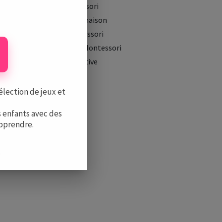
Méthode Montessori
Montessori à la maison
Les Écoles Montessori
Les Formations Montessori
La Boutique Positive
élection de jeux et
 enfants avec des
apprendre.
.