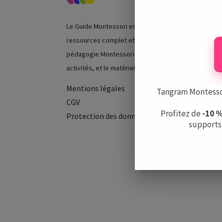
Le Guide Montessori est un centre de
ressources complet et indépendant sur la
pédagogie Montessori, les écoles, les
activités, et le matériel.
Mentions légales
Tangram Montessori
CGV
Profitez de
-10 
Protection des données
supports 