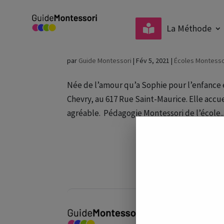
La Méthode
École maternelle Mont
par
Guide Montessori
|
Fév 5, 2021
|
Écoles Montesso
Née de l’amour qu’a Sophie pour l’enfance e
Chevry, au 617 Rue Saint-Maurice. Elle accu
agréable. Pédagogie Montessori de l’école..