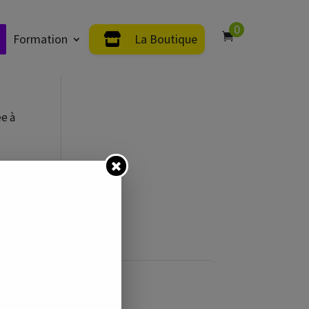
0
Formation
La Boutique
ée à
LE GUIDE