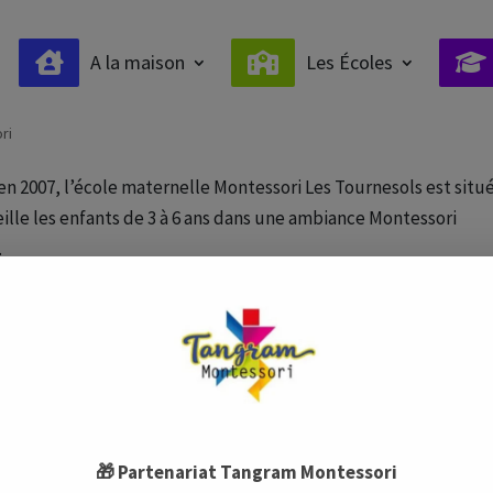
A la maison
Les Écoles
essori Les Tournesols Chevry
ri
n 2007, l’école maternelle Montessori Les Tournesols est situ
eille les enfants de 3 à 6 ans dans une ambiance Montessori
.
🎁 Partenariat Tangram Montessori
A PROPOS