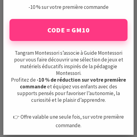
-10 % sur votre première commande
CODE = GM10
Le Guide Montessori est un centre de ressources complet
et indépendant sur la pédagogie Montessori, les écoles,
les activités, et le matériel.
Tangram Montessori s’associe à Guide Montessori
pour vous faire découvrir une sélection de jeux et
Mentions légales
matériels éducatifs inspirés de la pédagogie
CGV
Montessori.
Protection des données
Profitez de
-10 % de réduction sur votre première
commande
et équipez vos enfants avec des
supports pensés pour favoriser l’autonomie, la
A PROPOS
curiosité et le plaisir d’apprendre.
L’équipe
Nous contacter
👉 Offre valable une seule fois, sur votre première
commande.
LE GUIDE