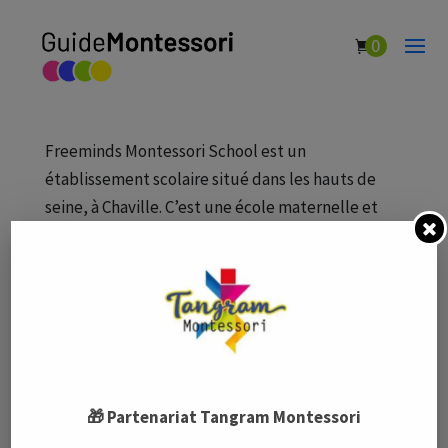
0
Freeminds Montessori School
par
Guide Montessori
|
Fév 5, 2021
|
Écoles Montessori
Freeminds Montessori School est un
établissement scolaire situé dans les hauts de
seine, à Chaville. C’est une école maternelle et
primaire qui accueille des enfants de deux ans et
demi à 12 ans. Son projet pédagogique est basé
sur les principes établis par Marie...
🎁 Partenariat Tangram Montessori