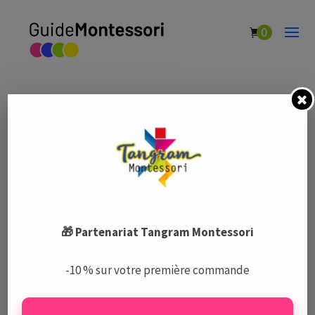
0
Mon École et Moi
par
Guide Montessori
|
Fév 5, 2021
|
Écoles Montessori
🎁 Partenariat Tangram Montessori
Le Guide Montessori est un centre de ressources complet
-10 % sur votre première commande
et indépendant sur la pédagogie Montessori, les écoles,
les activités, et le matériel.