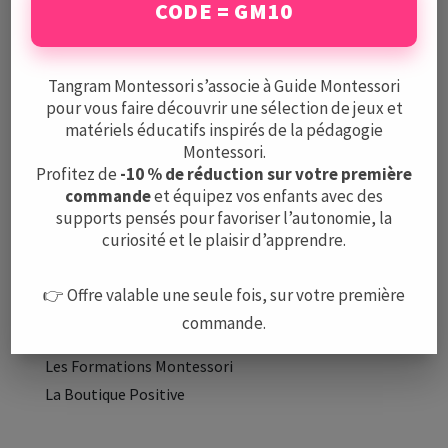
CODE = GM10
Mentions légales
CGV
Protection des données
Tangram Montessori s’associe à Guide Montessori
pour vous faire découvrir une sélection de jeux et
matériels éducatifs inspirés de la pédagogie
A PROPOS
Montessori.
L’équipe
Profitez de
-10 % de réduction sur votre première
commande
et équipez vos enfants avec des
Nous contacter
supports pensés pour favoriser l’autonomie, la
curiosité et le plaisir d’apprendre.
LE GUIDE
Méthode Montessori
👉 Offre valable une seule fois, sur votre première
Montessori à la maison
commande.
Les Écoles Montessori
Les Formations Montessori
La Boutique Positive