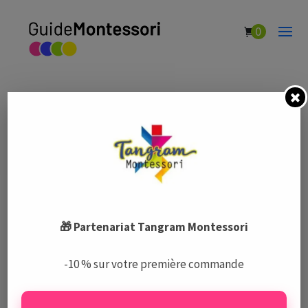
0
L’échapée Belle
par
Guide Montessori
|
Fév 5, 2021
|
Écoles Montessori
🎁 Partenariat Tangram Montessori
Le Guide Montessori est un centre de ressources complet
-10 % sur votre première commande
et indépendant sur la pédagogie Montessori, les écoles,
les activités, et le matériel.