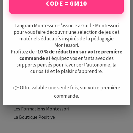
CODE = GM10
Mentions légales
CGV
Protection des données
Tangram Montessori s’associe à Guide Montessori
pour vous faire découvrir une sélection de jeux et
matériels éducatifs inspirés de la pédagogie
A PROPOS
Montessori.
L’équipe
Profitez de
-10 % de réduction sur votre première
commande
et équipez vos enfants avec des
Nous contacter
supports pensés pour favoriser l’autonomie, la
curiosité et le plaisir d’apprendre.
LE GUIDE
Méthode Montessori
👉 Offre valable une seule fois, sur votre première
Montessori à la maison
commande.
Les Écoles Montessori
Les Formations Montessori
La Boutique Positive