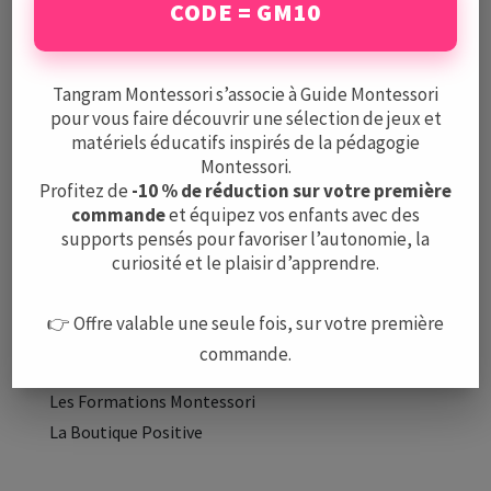
CODE = GM10
Mentions légales
CGV
Protection des données
Tangram Montessori s’associe à Guide Montessori
pour vous faire découvrir une sélection de jeux et
matériels éducatifs inspirés de la pédagogie
A PROPOS
Montessori.
L’équipe
Profitez de
-10 % de réduction sur votre première
commande
et équipez vos enfants avec des
Nous contacter
supports pensés pour favoriser l’autonomie, la
curiosité et le plaisir d’apprendre.
LE GUIDE
Méthode Montessori
👉 Offre valable une seule fois, sur votre première
Montessori à la maison
commande.
Les Écoles Montessori
Les Formations Montessori
La Boutique Positive