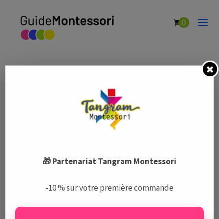
0
École Montessori Les IRIS
par
Guide Montessori
|
Fév 5, 2021
|
Écoles Montessori
🎁 Partenariat Tangram Montessori
Le Guide Montessori est un centre de ressources complet
-10 % sur votre première commande
et indépendant sur la pédagogie Montessori, les écoles,
les activités, et le matériel.